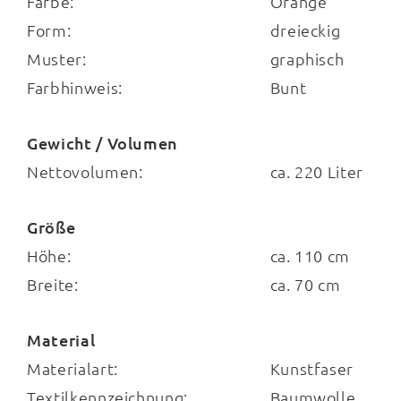
Farbe:
Orange
lange Haltbarkeit und die stabile Form.
Form:
dreieckig
Mittels eines Reißverschlusses nehmen Sie
Muster:
graphisch
bei Bedarf den Bezug ab und reinigen ihn
Farbhinweis:
Bunt
unkompliziert.
Gewicht / Volumen
Nettovolumen:
ca. 220 Liter
Größe
Höhe:
ca. 110 cm
Breite:
ca. 70 cm
Material
Materialart:
Kunstfaser
Textilkennzeichnung:
Baumwolle