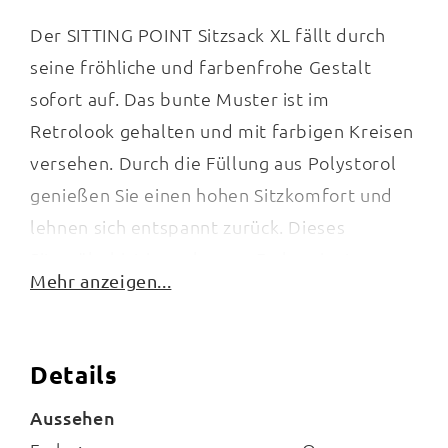
Der SITTING POINT Sitzsack XL fällt durch
seine fröhliche und farbenfrohe Gestalt
sofort auf. Das bunte Muster ist im
Retrolook gehalten und mit farbigen Kreisen
versehen. Durch die Füllung aus Polystorol
genießen Sie einen hohen Sitzkomfort und
lehnen sich entspannt zurück. Dieses
Sitzmöbel ist in mehreren Farbvarianten
Mehr anzeigen...
erhältlich.
Das rund 220 Liter fassende, bequeme
Details
Sitzkissen verfügt über eine Größe von ca. 70
cm x 110 cm (B/H) und schmiegt sich an Ihren
Aussehen
Körper. Das Sitzmöbel punktet durch seine