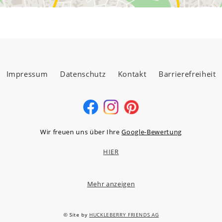
Impressum
Datenschutz
Kontakt
Barrierefreiheit
Wir freuen uns über Ihre
Google-Bewertung
HIER
Mehr anzeigen
MÖBELLAND HOCHTAUNUS GMBH
Niederstedter Weg 13A – 17, 61348 Bad Homburg v.d.H.
© Site by
HUCKLEBERRY FRIENDS AG