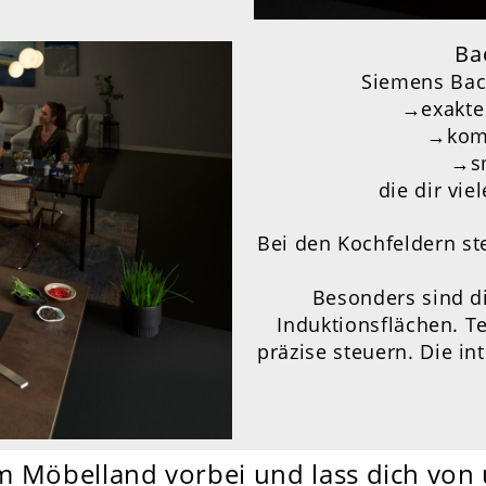
Ba
Siemens Bac
→exakte
→
kom
→sm
die dir vi
Bei den Kochfeldern st
Besonders sind di
Induktionsflächen. T
präzise steuern. Die in
 Möbelland vorbei und lass dich von