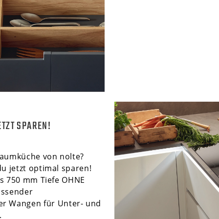
ETZT SPAREN!
raumküche von nolte?
du jetzt optimal sparen!
is 750 mm Tiefe OHNE
assender
er Wangen für Unter- und
.