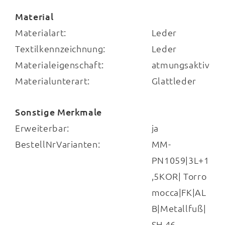
Material
Sie profitieren von einer
großen Auswahl
Materialart:
Leder
an attraktiven
Bezügen
. Zudem wählen Sie
Textilkennzeichnung:
Leder
zwischen
16 Fußausführungen
und
drei
Materialeigenschaft:
atmungsaktiv
Armlehnvarianten
. Zu den funktionalen
Materialunterart:
Glattleder
Highlights der individuell planbaren Serie
gehören die
drei Sitzqualitäten
: Erhältlich
Sonstige Merkmale
sind Kaltschaum, Federkern sowie gegen
Erweiterbar:
ja
Mehrpreis auch Boxspring. Darüber hinaus
BestellNrVarianten:
MM-
können Sie die Polstermöbel optional mit
PN1059|3L+1
manuellen oder motorischen Funktionen
,5KOR| Torro
erweitern.
mocca|FK|AL
B|Metallfuß|
SH 46