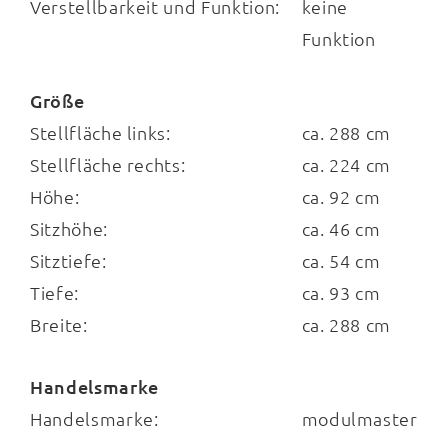
Verstellbarkeit und Funktion:
keine
zusammen. Ihre Stellfläche beträgt
Funktion
ca.
288 x
224 cm
(BxL, von links nach rechts).
Die
Sitzhöhe
beläuft sich auf ca.
46 cm
und
Größe
die
Sitztiefe
liegt bei ca.
54 cm
.
Stellfläche links:
ca. 288 cm
Stellfläche rechts:
ca. 224 cm
Höhe:
ca. 92 cm
Das Programm MM-PN1059 ist mit dem
Sitzhöhe:
ca. 46 cm
Goldenen M
ausgezeichnet und bietet Ihnen
Sitztiefe:
ca. 54 cm
durch die für Modulmaster charakteristische
Tiefe:
ca. 93 cm
Planungsvielfalt
zahlreiche Möglichkeiten
Breite:
ca. 288 cm
zur Individualisierung – optisch und auch
Handelsmarke
funktional.
Handelsmarke:
modulmaster