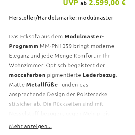
UVP
2.599,00 €
ab
Hersteller/Handelsmarke: modulmaster
Das Ecksofa aus dem
Modulmaster-
Programm
MM-PN1059 bringt moderne
Eleganz und jede Menge Komfort in Ihr
Wohnzimmer. Optisch begeistert der
moccafarben
pigmentierte
Lederbezug
.
Matte
Metallfüße
runden das
ansprechende Design der Polsterecke
stilsicher ab. Die Rückseiten sind mit
Nesselstoff bezogen, gegen Mehrpreis
allerdings auch im Originalbezug lieferbar.
Mehr anzeigen...