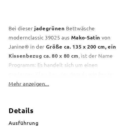
Bei dieser
jadegrünen
Bettwäsche
modernclassic 39025 aus
Mako-Satin
von
Janine® in der
Größe ca. 135 x 200 cm, ein
Kissenbezug ca. 80 x 80 cm
, ist der Name
Programm: Es handelt sich um einen
modernen Klassiker, der damals wie heute
absolut angesagt ist und sich deswegen
Mehr anzeigen...
großer Beliebtheit erfreut. Das schlichte
Design kann quasi nicht aus der Mode
Details
kommen. Dies ist nicht zuletzt der cleveren
Wendeeigenschaft des Modells 39025 zu
Ausführung