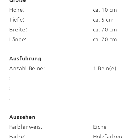
Zudem ist das Paneel so tief, dass dessen
Höhe:
ca. 10 cm
Oberkante verschiedenen Dekoelementen
Tiefe:
ca. 5 cm
Platz bietet. Die Maße der Wandgarderobe
Breite:
ca. 70 cm
betragen ca. 70 x 10 x 5 cm (LxHxT). Sie ist in
Länge:
ca. 70 cm
zwei Größen erhältlich.
Ausführung
Anzahl Beine:
1 Bein(e)
:
:
:
Aussehen
Farbhinweis:
Eiche
Farbe:
Holzfarben