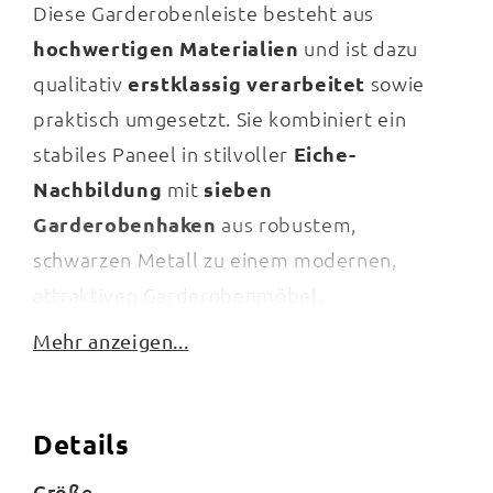
Diese Garderobenleiste besteht aus
hochwertigen Materialien
und ist dazu
qualitativ
erstklassig verarbeitet
sowie
praktisch umgesetzt. Sie kombiniert ein
stabiles Paneel in stilvoller
Eiche-
Nachbildung
mit
sieben
Garderobenhaken
aus robustem,
schwarzen Metall zu einem modernen,
attraktiven Garderobenmöbel.
Mehr anzeigen...
Auf den Haken können Sie beispielsweise
Details
Jacken und Mäntel, aber ebenso Schlüssel,
Schirme oder sogar Kopfhörer aufhängen.
Größe