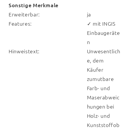
HKT604EU
.
Sonstige Merkmale
Erweiterbar:
ja
Features:
✓ mit INGIS
Einbaugeräte
Hinzu kommt eine hochwertige
Edelstahl-
n
Einbauspüle
. Optional können Sie die Küche
Hinweistext:
Unwesentlich
Made in Germany
auch mit einem
e, dem
praktischen Geschirrspüler erweitern.
Käufer
zumutbare
Farb- und
Das individuell planbare Küchenprogramm
Maserabweic
trägt das
Goldene M
.
hungen bei
Holz- und
Kunststoffob