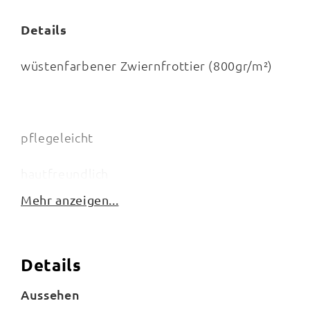
Details
wüstenfarbener Zwiernfrottier (800gr/m²)
pflegeleicht
hautfreundlich
Mehr anzeigen...
waschbar bis 60 Grad
trocknergeeignet
Details
Aussehen