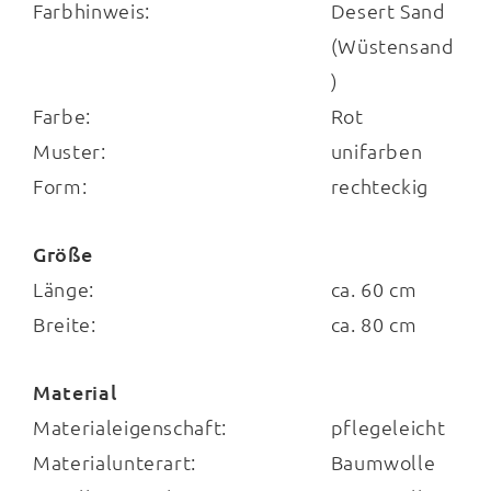
Farbhinweis:
Desert Sand
(Wüstensand
Maße
)
Farbe:
Rot
ca. 80 x 60 cm (BxL)
Muster:
unifarben
Form:
rechteckig
Größe
Länge:
ca. 60 cm
Highlights
Breite:
ca. 80 cm
orangefarbener Aufhänger auf der Rückseite
Material
aus vielen Farbtönen wählbar
Materialeigenschaft:
pflegeleicht
Materialunterart:
Baumwolle
Frottierserie