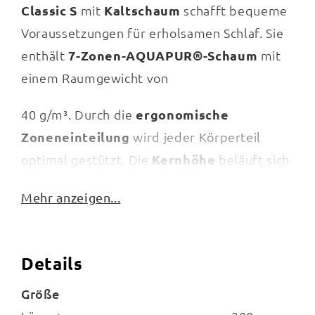
Classic S
mit
Kaltschaum
schafft bequeme
Voraussetzungen für erholsamen Schlaf. Sie
enthält
7-Zonen-AQUAPUR®-Schaum
mit
einem Raumgewicht von
40 g/m³. Durch die
ergonomische
Zoneneinteilung
wird jeder Körperteil
optimal gestützt. Die
Kernhöhe
beläuft sich
auf ca.
16 cm
.
Mehr anzeigen...
Zu den Vorzügen der insgesamt ca.
19 cm
Details
hohen
Kaltschaummatratze im
Härtegrad 2
Größe
gehören die
Oberflächeneinschnitte
. Sie