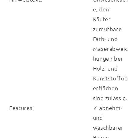
regelmäßig bei bis zu
60 Grad waschen
.
e, dem
Käufer
zumutbare
Mithilfe der praktischen
Wendeschlaufen
Farb- und
lässt sich die
Comfortmaster
Matratze gut
Maserabweic
drehen und wenden. Sie ist in
zwei
hungen bei
Härtegraden
erhältlich und steht Ihnen in
Holz- und
vielen Größen
– sogar in
mehreren
Kunststoffob
Sonderlängen
– zur Verfügung.
erflächen
sind zulässig.
Features:
✓ abnehm-
und
waschbarer
Bezug