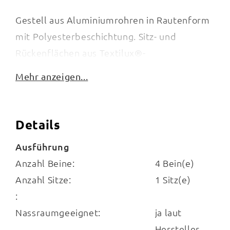
Gestell aus Aluminiumrohren in Rautenform
mit Polyesterbeschichtung. Sitz- und
Rückenflächen aus Textilux®-
Kunstfasergewebe, Armlehnen aus
Mehr anzeigen...
Aluminium-Druckguss mit
Polyesterbeschichtung in Eisengrau, Gestell
Graphit, Gewebe Silbergrau.
Details
Ausführung
Anzahl Beine:
4 Bein(e)
B/H/T: ca. 60 x 87 x 60 cm
Anzahl Sitze:
1 Sitz(e)
:
Nassraumgeeignet:
ja laut
Hersteller