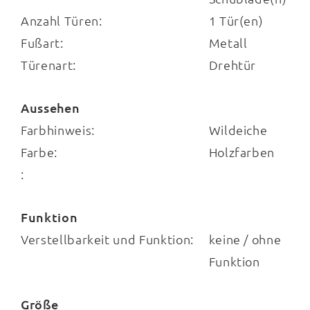
Anzahl Türen:
1 Tür(en)
oder Home Office: Die Beistellkommode wertet jeden Raum
Fußart:
Metall
optisch und praktisch auf.
Türenart:
Drehtür
Aussehen
Farbhinweis:
Wildeiche
Farbe:
Holzfarben
:
Funktion
Verstellbarkeit und Funktion:
keine / ohne
Funktion
Größe