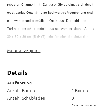
robusten Charme in Ihr Zuhause. Sie zeichnet sich durch
erstklassige Qualität, eine hochwertige Verarbeitung und
eine warme und gemütliche Optik aus. Der schlichte
Türknopf besteht ebenfalls aus schwarzem Metall. Auf ca.
30 x 80 x 30 cm
(BxHxT) belaufen sich die Maße der
pflegeleichten Beistellkommode.
Mehr anzeigen...
Hinter der
Tür
beherbergt der Kommodenschrank einen
Einlegeboden
für insgesamt
zwei Fächer
. Diesen
Details
Stauraum können Sie beispielsweise für CDs und andere
kleine Gegenstände nutzen. Auch der
Ausführung
Oberboden
ist als
Anzahl Böden:
1 Böden
Ablagefläche verwendbar, etwa für Dekoratives. Überhaupt
Anzahl Schubladen:
0
begeistert die Einzelkommode mit Ihren
vielfältigen
Schublade(n)
Einsatzmöglichkeiten
. Ob Wohn- oder Schlafzimmer, Flur