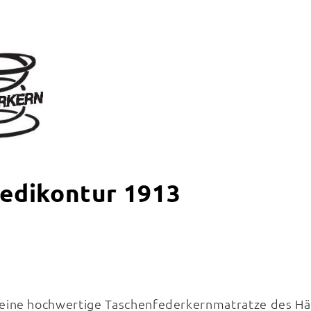
Medikontur 1913
t eine hochwertige Taschenfederkernmatratze des H