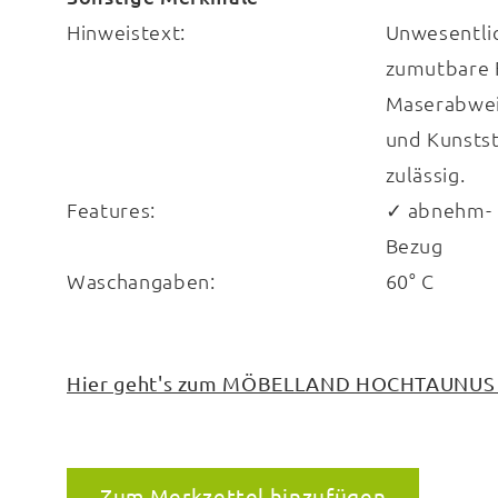
Hinweistext:
Unwesentli
zumutbare 
Maserabwei
und Kunstst
zulässig.
Features:
✓ abnehm- 
Bezug
Waschangaben:
60° C
Hier geht's zum MÖBELLAND HOCHTAUNUS bei
Zum Merkzettel hinzufügen