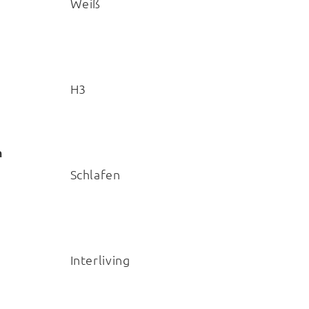
Weiß
H3
h
Schlafen
Interliving