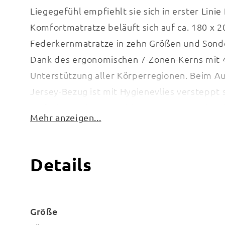
Liegegefühl empfiehlt sie sich in erster Lin
Komfortmatratze beläuft sich auf ca. 180 x 
Federkernmatratze in zehn Größen und Sonde
Dank des ergonomischen 7-Zonen-Kerns mit 48
Unterstützung aller Körperregionen. Beim Auf
Jersey-Bezug ist mit Hygienevlies versteppt 
einfach abnehmen und bei bis zu 60 Grad in 
Mehr anzeigen...
Details
Größe