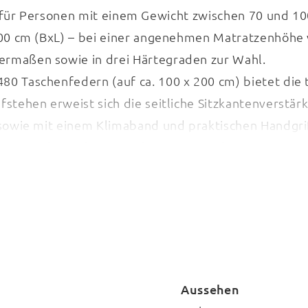
ie für Personen mit einem Gewicht zwischen 70 und 10
200 cm (BxL) – bei einer angenehmen Matratzenhöhe v
rmaßen sowie in drei Härtegraden zur Wahl.
0 Taschenfedern (auf ca. 100 x 200 cm) bietet die
stehen erweist sich die seitliche Sitzkantenverstärk
sowie mit einem Klimaband und praktischen Handgriff
der Waschmaschine waschen. Die Interliving Matratz
Aussehen