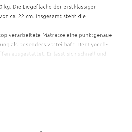
0 kg. Die Liegefläche der erstklassigen
on ca. 22 cm. Insgesamt steht die
 top verarbeitete Matratze eine punktgenaue
ung als besonders vorteilhaft. Der Lyocell-
en ausgestattet. Er lässt sich schnell und
e Medikontur 1913 ist Made in Germany.